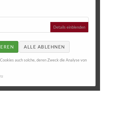
für
Details einblenden
Essenziell
IEREN
ALLE ABLEHNEN
 Cookies auch solche, deren Zweck die Analyse von
.
tz